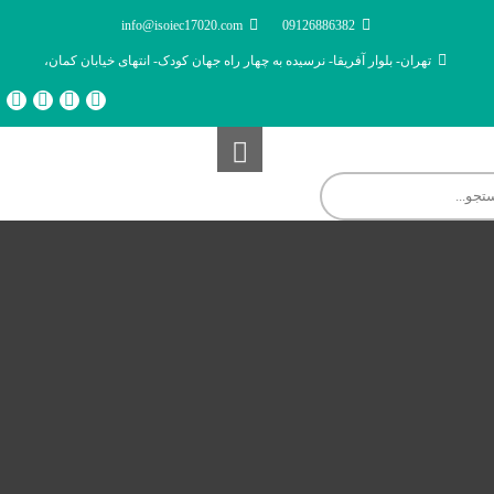
info@isoiec17020.com
09126886382
تهران- بلوار آفریقا- نرسیده به چهار راه جهان کودک- انتهای خیابان کمان،