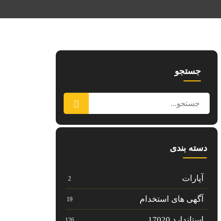
جستجو
دسته بندی
آپارات
2
آگهی های استخدام
19
استاندارد 17020
126