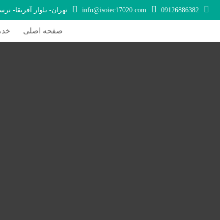
09126886382
info@isoiec17020.com
تهران- بلوار آفریقا- نرس
صفحه اصلی
خدم