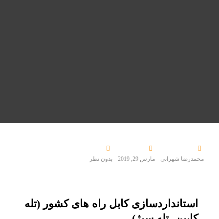
محمدرضا شهرانی
مارس 29, 2019
بدون نظر
استانداردسازی کابل راه های کشور (تله
کابین- تله سیژ)