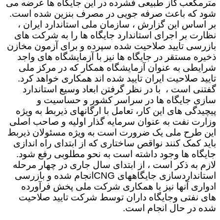
مترمکعب
گاز طبیعی فشرده در این جایگاه ها عرضه می
شود که باعث صرفه جویی در مصرف بنزین شده است.
بر اساس این گزارش ، سازمان ملی استاندارد ایران ،
نظارت بر اجرای استاندارد جایگاه ها را به شرکت های
بازرسی تایید صلاحیت شده سپرده و برای آزمون مخازن
ذخیره مستقر در جایگاه ها نیز با آزمایشگاه های واجد
شرایطی به عنوان آزمایشگاه همکار که در مرکز ملی
تایید صلاحیت ایران تایید شده اند همکاری خواهد کرد.
گفتنی است ، با در نظر گرفتن ابعاد وسیع استاندارد
سازی جایگاه ها در سراسر کشور و حساسیت و
پیچیدگی های این کار، تعامل با ارگانهای ذیربط به ویژه
وزارت نفت به عنوان سرمایه گذار اولیه و صاحب اصلی
این طرح ملی یک ضرورت است به ویژه مسئولان ذیربط
باید کمک کنند نواقص ساختاری که از ابتدای راه اندازی
جایگاه ها وجود داشته است به نحو مطلوبی رفع شود.
لازم به ذکر است ، از ابتدای سال جاری در چهار مرحله
استانداردسازی جایگاههای
CNG
انجام شده و بازرسی
ادواری آنها نیز با همکاری شرکت ملی پخش فرآورده
های نفتی وجایگاه داران توسط شرکت تایید صلاحیت
شده در حال انجام است.