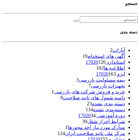
جستجو
دسته بندی
آپارات
2
آگهی های استخدام
19
استاندارد 17020
126
اطلاعیه ها
102
ایزو 17020
163
بیمه مسئولیت بازرسی
3
تجهیزات بازرسی
7
خرید و فروش شرکت های بازرسی
1
دامنه شمول های تایید صلاحیت
9
دسته بندی نشده
23
دسته‌بندی نشده
134
دوره آموزشی 17020
34
شرایط احراز شغل
39
مدارک مورد نیاز اخذ مجوزها
1
مرکز ملی تایید صلاحیت ایران
124
مشاوره 17020
155