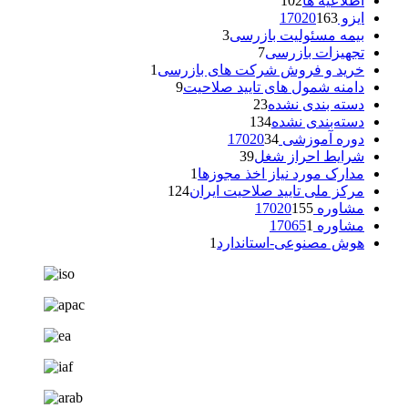
اطلاعیه ها
102
ایزو 17020
163
بیمه مسئولیت بازرسی
3
تجهیزات بازرسی
7
خرید و فروش شرکت های بازرسی
1
دامنه شمول های تایید صلاحیت
9
دسته بندی نشده
23
دسته‌بندی نشده
134
دوره آموزشی 17020
34
شرایط احراز شغل
39
مدارک مورد نیاز اخذ مجوزها
1
مرکز ملی تایید صلاحیت ایران
124
مشاوره 17020
155
مشاوره 17065
1
هوش مصنوعی-استاندارد
1