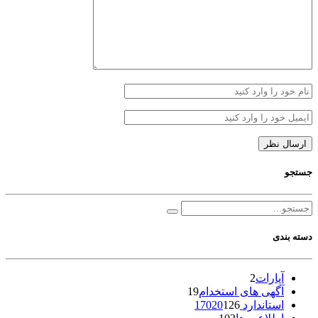
جستجو
دسته بندی
آپارات
2
آگهی های استخدام
19
استاندارد 17020
126