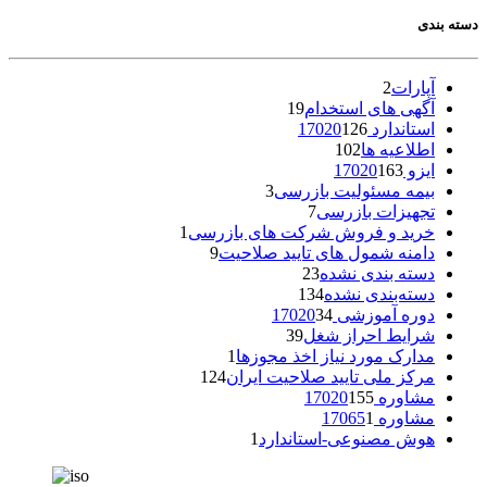
دسته بندی
آپارات
2
آگهی های استخدام
19
استاندارد 17020
126
اطلاعیه ها
102
ایزو 17020
163
بیمه مسئولیت بازرسی
3
تجهیزات بازرسی
7
خرید و فروش شرکت های بازرسی
1
دامنه شمول های تایید صلاحیت
9
دسته بندی نشده
23
دسته‌بندی نشده
134
دوره آموزشی 17020
34
شرایط احراز شغل
39
مدارک مورد نیاز اخذ مجوزها
1
مرکز ملی تایید صلاحیت ایران
124
مشاوره 17020
155
مشاوره 17065
1
هوش مصنوعی-استاندارد
1