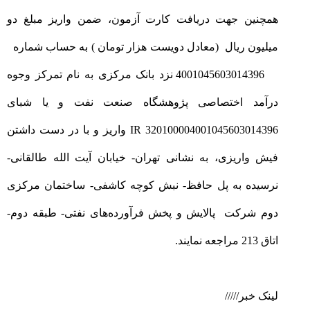
همچنین جهت دریافت کارت آزمون، ضمن واریز مبلغ دو
میلیون ریال (معادل دویست هزار تومان ) به حساب شماره
4001045603014396 نزد بانک مرکزی به نام تمرکز وجوه
درآمد اختصاصی پژوهشگاه صنعت نفت و یا شبای
320100004001045603014396 IR واریز و با در دست داشتن
فیش واریزی، به نشانی تهران- خیابان آیت الله طالقانی-
نرسیده به پل حافظ- نبش کوچه کاشفی- ساختمان مرکزی
دوم شرکت پالایش و پخش فرآورده‌های نفتی- طبقه دوم-
اتاق 213 مراجعه نمایند.
لینک خبر/////