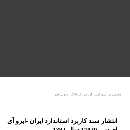
محمدرضا شهرانی
آوریل 13, 2016
بدون نظر
انتشار سند کاربرد استاندارد ایران -ایزو آی
ای سی 17020 سال 1392