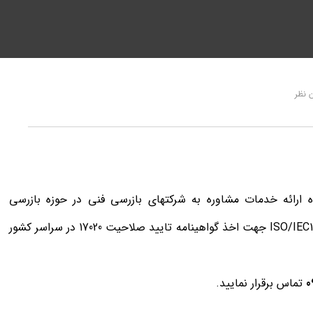
 نظر
وران تخصصی استاندارد 17020 آماده ارائه خدمات مشاوره به شرکتهای بازرسی فنی در حوزه بازرسی
آسانسور های برقی براساس استاندارد ISO/IEC17020:2012 جهت اخذ گواهینامه تایید صلاحیت 17020 در سراسر کشور
0
تماس برقرار نمایید.