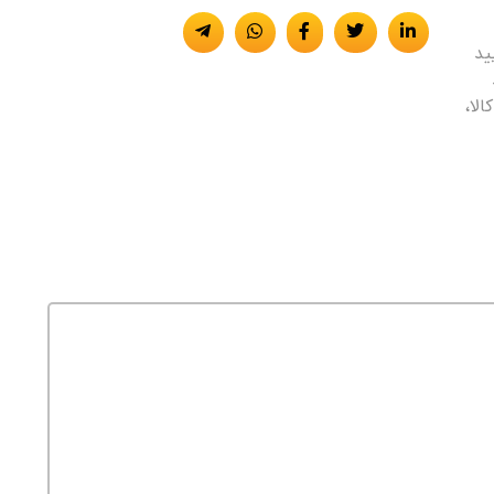
ی تایید
الا،