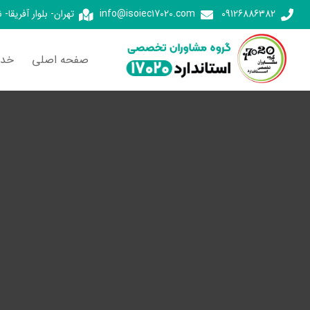
09126886382
info@isoiec17020.com
تهران- بلوار آفریقا-
صفحه اصلی
خدم