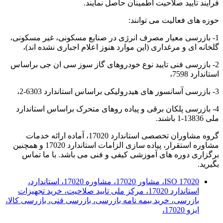
فرآیند تایید صلاحیت اطمینان حاصل نمایند.
حوزه های فعالیت می توانند:
1- بازرسی معیار مصرف انرژی در صنایع مسکونی، غیر مسکونی،
گلخانه ای و مرغداری (این موارد هنوز اعلام اجباری نشده اند)،
2- بازرسی فنی تایید نوع خودروهای گاز سوز سی ان جی براساس
استاندارد 7598،
3- بازرسی آسانسور های هیدرولیکی براساس استاندارد 6303-2،
4- بازرسی پلکان برقی و پیاده روهای متحرک براساس استاندارد
ملی 13836-1 باشند.
گروه مشاوران تخصصی استاندارد 17020، آماده ارائه خدمات
مشاوره استقرار، پیاده سازی الزامات استاندارد 17020 و همچنین
برگزاری دوره های آموزشی کیفی و فنی می باشد. با ما تماس
بگیرید.
ISO 17020، مشاور 17020، مشاوره 17020، استاندارد،
استاندارد 17020، مرکز ملی تایید صلاحیت، خرید تجهیزات
بازرسی، خرید بیمه نامه بازرسی، بازرسی فنی، بازرسی کالا،
ایزو 17020،