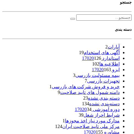
جستجو
دسته بندی
آپارات
2
آگهی های استخدام
19
استاندارد 17020
126
اطلاعیه ها
102
ایزو 17020
163
بیمه مسئولیت بازرسی
3
تجهیزات بازرسی
7
خرید و فروش شرکت های بازرسی
1
دامنه شمول های تایید صلاحیت
9
دسته بندی نشده
23
دسته‌بندی نشده
134
دوره آموزشی 17020
34
شرایط احراز شغل
39
مدارک مورد نیاز اخذ مجوزها
1
مرکز ملی تایید صلاحیت ایران
124
مشاوره 17020
155