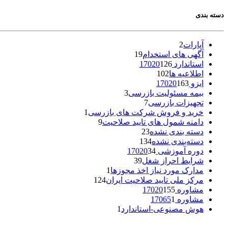
دسته بندی
آپارات
2
آگهی های استخدام
19
استاندارد 17020
126
اطلاعیه ها
102
ایزو 17020
163
بیمه مسئولیت بازرسی
3
تجهیزات بازرسی
7
خرید و فروش شرکت های بازرسی
1
دامنه شمول های تایید صلاحیت
9
دسته بندی نشده
23
دسته‌بندی نشده
134
دوره آموزشی 17020
34
شرایط احراز شغل
39
مدارک مورد نیاز اخذ مجوزها
1
مرکز ملی تایید صلاحیت ایران
124
مشاوره 17020
155
مشاوره 17065
1
هوش مصنوعی-استاندارد
1