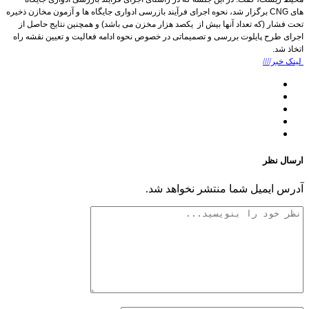
های
CNG
برگزار شد، نحوه اجرای فرآیند بازرسی ادواری جایگاه ها و آزمون مخازن ذخیره
تحت فشار (که تعداد آنها بیش از یکصد هزار مخزن می باشد) و همچنین نتایج حاصل از
اجرای طرح پایلوت بررسی و تصمیماتی در خصوص نحوه ادامه فعالیت و تعیین نقشه راه
اتخاذ شد.
لینک خبر////
ارسال نظر
آدرس ایمیل شما منتشر نخواهد شد.