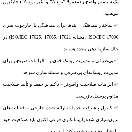
یک سیستم واضح‌تر (معمولاً “نوع A” و “غیر نوع A”) جایگزین
می‌شود.
✅ ساختار هماهنگ – بندها برای هماهنگی با چارچوب سری
ISO/IEC 17000 (مشابه ISO/IEC 17025، 17065، 17021) در
حال سازماندهی مجدد هستند.
✅ بی‌طرفی و مدیریت ریسک قوی‌تر – الزامات صریح‌تر برای
مدیریت ریسک‌های بی‌طرفی و مستندسازی شواهد.
✅ الزامات صلاحیت واضح‌تر – تأکید بر حفظ و تأیید صلاحیت
مداوم پرسنل بازرسی.
✅ کنترل پیشرفته خدمات ارائه شده خارجی – فعالیت‌های
برون‌سپاری شده یا پیمانکاری فرعی اکنون باید صلاحیت خود
را نشان دهند و به شدت کنترل شوند.