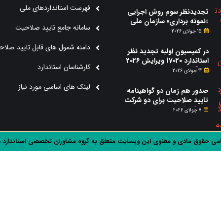
شد.
فهرست استانداردهای ملی
تجدیدنظر سوم روش اجرایی
«نمونه برداری» سازمان ملی
سامانه جامع تایید صلاحیت
استاندارد ایران منتشر شد.
15 جولای 2026
دامنه شمول های قابل تایید صلا
در کمیسیون اولیه تجدید نظر
استاندارد 17020 ویرایش 2026
کارشناسان استاندارد
چه گذشت؟
14 جولای 2026
لینک های اساسی مورد نیاز
صدور هم زمان دو گواهینامه
تایید صلاحیت برای دو شرکت
دریافت کننده خدمات مشاوره
7 جولای 2026
استقرار استاندارد 17020
می حقوق مادی و معنوی این وبسایت متعلق به گروه مشاوران تخصصی استاندارد 17020 می باشد.