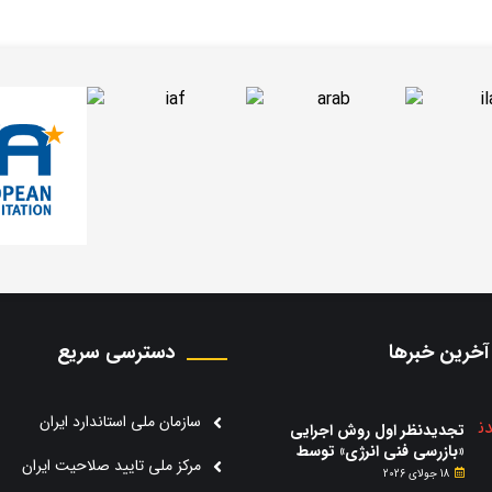
آخرین خبرها
دسترسی سریع
سازمان ملی استاندارد ایران
تجدیدنظر اول روش اجرایی
«بازرسی فنی انرژی» توسط
مرکز ملی تایید صلاحیت ایران
سازمان ملی استاندارد منتشر
18 جولای 2026