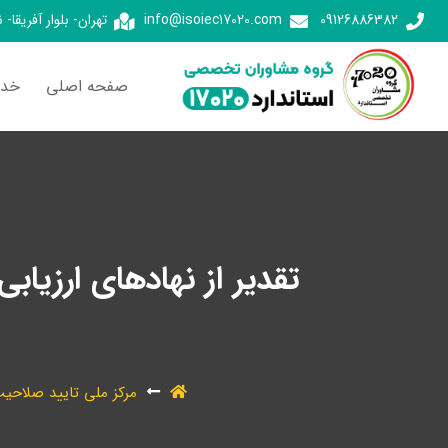
09126886382
info@isoiec17020.com
تهران- بلوار آفریقا-
صفحه اصلی
خدم
تقدیر از نهادهای ارزیا
مرکز ملی تایید صلاحیت