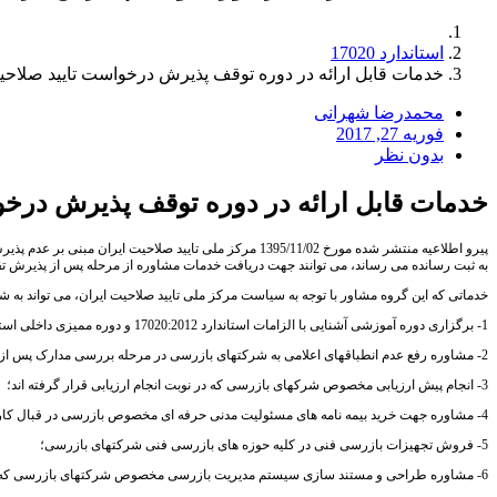
استاندارد 17020
خدمات قابل ارائه در دوره توقف پذیرش درخواست تایید صلاح
محمدرضا شهرانی
فوریه 27, 2017
بدون نظر
خدمات قابل ارائه در دوره توقف پذیرش درخو
پیرو اطلاعیه منتشر شده مورخ 1395/11/02 مرکز ملی تایید
به ثبت رسانده می رساند، می توانند جهت دریافت خدمات مشاوره از مرحله پس از پذیرش تقاض
خدماتی که این گروه مشاور با توجه به سیاست مرکز ملی تایید صلاحیت ایران، می تواند به ش
1- برگزاری دوره آموزشی آشنایی با الزامات استاندارد 17020:2012 و دوره ممیزی داخلی استاندراد 17020:2012؛
2- مشاوره رفع عدم انطباقهای اعلامی به شرکتهای بازرسی در مرحله بررسی مدارک پس از پذیرش تقاضا؛
3- انجام پیش ارزیابی مخصوص شرکهای بازرسی که در نوبت انجام ارزیابی قرار گرفته اند؛
4- مشاوره جهت خرید بیمه نامه های مسئولیت مدنی حرفه ای مخصوص بازرسی در قبال کارفرمایان و اشخاص ثالث و بیمه مسئولیت مدنی در قبال کارکنان؛
5- فروش تجهیزات بازرسی فنی در کلیه حوزه های بازرسی فنی شرکتهای بازرسی؛
6- مشاوره طراحی و مستند سازی سیستم مدیریت بازرسی مخصوص شرکتهای بازرسی که در مرحله انجام ارزیابی مراقبتی بوده و سیستم مدیریت بازرسی آنها براساس ویرایش قدیم (1998) می باشد.