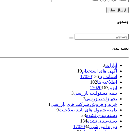
جستجو
دسته بندی
آپارات
2
آگهی های استخدام
19
استاندارد 17020
126
اطلاعیه ها
102
ایزو 17020
163
بیمه مسئولیت بازرسی
3
تجهیزات بازرسی
7
خرید و فروش شرکت های بازرسی
1
دامنه شمول های تایید صلاحیت
9
دسته بندی نشده
23
دسته‌بندی نشده
134
دوره آموزشی 17020
34