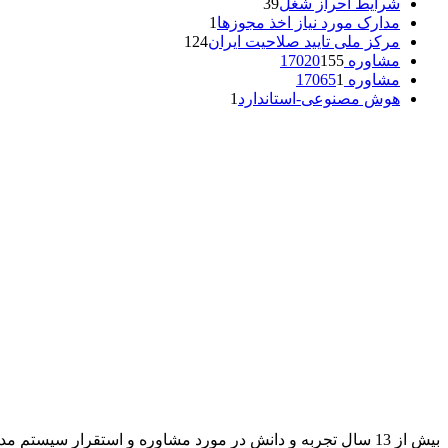
شرایط احراز شغل
39
مدارک مورد نیاز اخذ مجوزها
1
مرکز ملی تایید صلاحیت ایران
124
مشاوره 17020
155
مشاوره 17065
1
هوش مصنوعی-استاندارد
1
بیش از 13 سال تجربه و دانش در مورد مشاوره و استقرار سیستم مدیریت بازرسی و آموزش، ممیزی و ارزیابی براساس استاندارد ایزو 17020