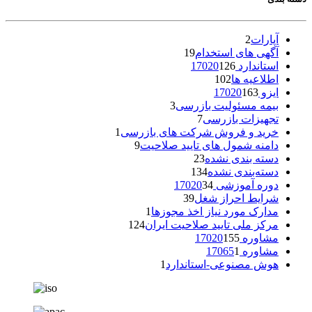
آپارات
2
آگهی های استخدام
19
استاندارد 17020
126
اطلاعیه ها
102
ایزو 17020
163
بیمه مسئولیت بازرسی
3
تجهیزات بازرسی
7
خرید و فروش شرکت های بازرسی
1
دامنه شمول های تایید صلاحیت
9
دسته بندی نشده
23
دسته‌بندی نشده
134
دوره آموزشی 17020
34
شرایط احراز شغل
39
مدارک مورد نیاز اخذ مجوزها
1
مرکز ملی تایید صلاحیت ایران
124
مشاوره 17020
155
مشاوره 17065
1
هوش مصنوعی-استاندارد
1