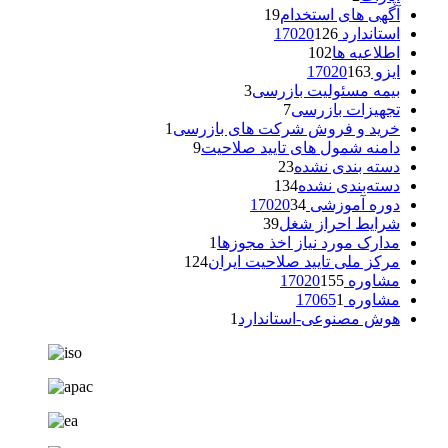
آگهی های استخدام
19
استاندارد 17020
126
اطلاعیه ها
102
ایزو 17020
163
بیمه مسئولیت بازرسی
3
تجهیزات بازرسی
7
خرید و فروش شرکت های بازرسی
1
دامنه شمول های تایید صلاحیت
9
دسته بندی نشده
23
دسته‌بندی نشده
134
دوره آموزشی 17020
34
شرایط احراز شغل
39
مدارک مورد نیاز اخذ مجوزها
1
مرکز ملی تایید صلاحیت ایران
124
مشاوره 17020
155
مشاوره 17065
1
هوش مصنوعی-استاندارد
1