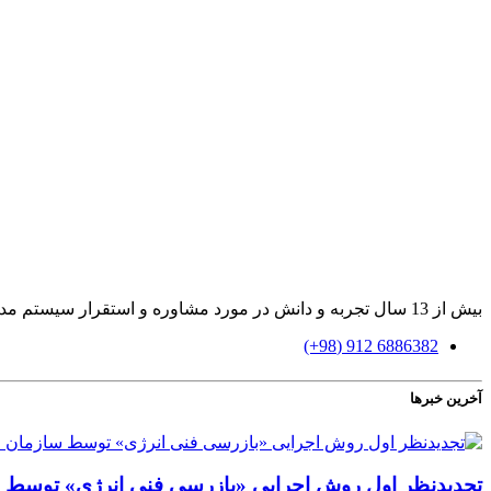
بیش از 13 سال تجربه و دانش در مورد مشاوره و استقرار سیستم مدیریت بازرسی و آموزش، ممیزی و ارزیابی براساس استاندارد ایزو 17020
6886382 912 (98+)
آخرین خبرها
تجدیدنظر اول روش اجرایی «بازرسی فنی انرژی» توسط س