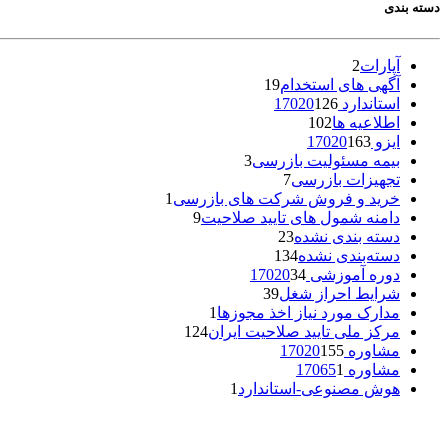
دسته بندی
آپارات
2
آگهی های استخدام
19
استاندارد 17020
126
اطلاعیه ها
102
ایزو 17020
163
بیمه مسئولیت بازرسی
3
تجهیزات بازرسی
7
خرید و فروش شرکت های بازرسی
1
دامنه شمول های تایید صلاحیت
9
دسته بندی نشده
23
دسته‌بندی نشده
134
دوره آموزشی 17020
34
شرایط احراز شغل
39
مدارک مورد نیاز اخذ مجوزها
1
مرکز ملی تایید صلاحیت ایران
124
مشاوره 17020
155
مشاوره 17065
1
هوش مصنوعی-استاندارد
1