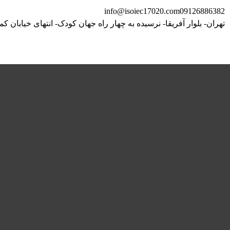
info@isoiec17020.com
09126886382
تهران- بلوار آفریقا- نرسیده به چهار راه جهان کودک- انتهای خیابان کم