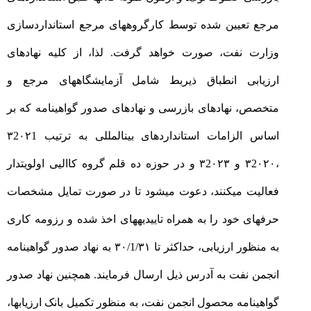
مرجع تعیین شده توسط کارگروههای مرجع استانداردسازی
وزارت نفت، صورت خواهد گرفت. لذا، از کلیه نهادهای
ارزیابی انطباق ذیربط شامل آزمایشگاههای مرجع و
متخصص، نهادهای بازرسی و نهادهای صدور گواهینامه که بر
اساس الزامات استانداردهای بینالمللی به ترتیب ۳2۰۲1
،۳2۰۲۰ و ۳2۰۲۳ و در حوزه ده قلم گروه کاالیی اولویتدار
فعالیت میکنند، دعوت میشود تا در صورت تمایل مشخصات
حرفهای خود را به همراه تاییدیههای اخذ شده و رزومه کاری
به منظور ارزیابی، حداکثر تا ۳۰/1/۳۱ به نهاد صدور گواهینامه
انجمن نفت به آدرس ذیل ارسال فرمایند. همچنین نهاد صدور
گواهینامه محصول انجمن نفت، به منظور تکمیل بانک ارزیابها،