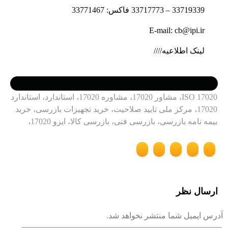
33719339 – 33717773 فاکس: 33771467
E-mail: cb@ipi.ir
لینک اطلاعیه////
ISO 17020، مشاور 17020، مشاوره 17020، استاندارد، استاندارد
17020، مرکز ملی تایید صلاحیت، خرید تجهیزات بازرسی، خرید
بیمه نامه بازرسی، بازرسی فنی، بازرسی کالا، ایزو 17020،
ارسال نظر
آدرس ایمیل شما منتشر نخواهد شد.