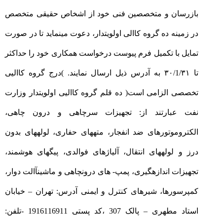
بازرسان و متخصصین فنی خود از اشخاص حقیقی متخصص
در زمینه ده گروه کاالی اولویتدار، دعوت مینماید تا در صورت
تمایل با تکمیل فرم پیوست درخواست همکاری خود را حداکثر
تا ۳۰/1/۳۱ به آدرس ذیل ارسال نمایند. )درج گروه کاالیی
تخصصی الزامی است( ده قلم گروه کاالیی اولویتدار وزارت
نفت عبارتند از: تجهیزات سرچاهی و درون چاهی،
الکتروموتورهای ضد انفجار، متههای حفاری، لولههای بدون
درز و لولههای انتقال، آلیاژهای فوالدی، پیگهای هوشمند،
تجهیزات اندازهگیری، پمپ- های درونچاهی و ماشینآالت دوار،
کمپرسورها، شیرهای کنترل و ایمنی آدرس: تهران – خیابان
استاد مطهری – پالک 307 ،کد پستی 1916116911 -تلفن: