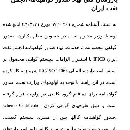
نفت ایران
به استناد آییننامه شماره ۳۰۱-۲/۲۰ مورخ ۲/۱/۳۱۳۱ ابالغ شده
توسط وزیر محترم نفت، در خصوص نظام یکپارچه صدور
گواهی محصوالت و خدمات، نهاد صدور گواهینامه انجمن نفت
ایران IPICB با استقرار الزامات سیستم گواهی محصول بر
اساس استاندارد بینالمللی 17065 IEC/ISO شروع به کار کرده
است. در این راستا با توجه به اولویتهای وزارت نفت، صدور
گواهینامه برای ده قلم گروه کاالیی در اولویت قرار گرفته
است و طبق طرحهای گواهی کردن scheme Certification
،صدور گواهینامه کاالها پس از ممیزی سیستم کیفیت،
بازرسی خطوط تولید و آزمون نمونه کاالها طبق استانداردهای