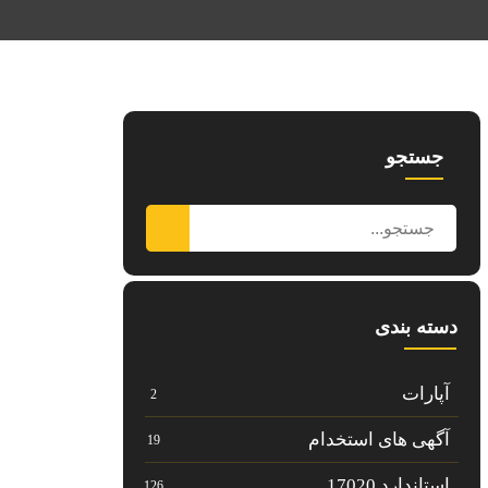
جستجو
دسته بندی
آپارات
2
آگهی های استخدام
19
استاندارد 17020
126