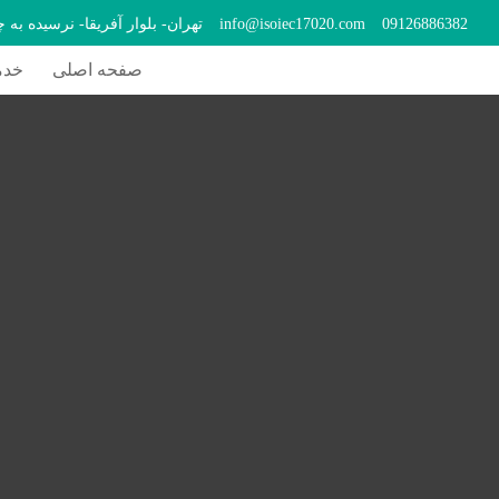
09126886382
info@isoiec17020.com
تهران- بلوار آفریقا- نرسیده به 
صفحه اصلی
خدم