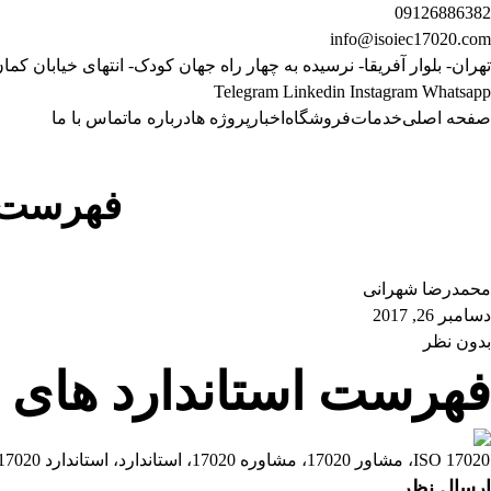
09126886382
info@isoiec17020.com
تهران- بلوار آفریقا- نرسیده به چهار راه جهان کودک- انتهای خیابان کمان
Telegram
Linkedin
Instagram
Whatsapp
صفحه اصلی
خدمات
فروشگاه
اخبار
پروژه ها
درباره ما
تماس با ما
فهرست استاندارد
استاندارد 17020
فهرست استاندارد های 85 گانه تایید نوع خودرو
محمدرضا شهرانی
دسامبر 26, 2017
بدون نظر
فهرست استاندارد های 85 گانه تایید نوع خودرو
ISO 17020، مشاور 17020، مشاوره 17020، استاندارد، استاندارد 17020، مرکز ملی تایید صلاحیت، خرید تجهیزات بازرسی، خرید بیمه نامه بازرسی، بازرسی فنی، بازرسی کالا، ایزو 17020،
ارسال نظر