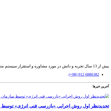
بیش از 13 سال تجربه و دانش در مورد مشاوره و استقرار سیستم مدیریت بازرسی و آموزش، ممیزی و ارزیابی براساس استاندارد ایزو 17020
6886382 912 (98+)
آخرین خبرها
تجدیدنظر اول روش اجرایی «بازرسی فنی انرژی» توسط س