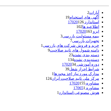
آپارات
2
آگهی های استخدام
19
استاندارد 17020
126
اطلاعیه ها
102
ایزو 17020
163
بیمه مسئولیت بازرسی
3
تجهیزات بازرسی
7
خرید و فروش شرکت های بازرسی
1
دامنه شمول های تایید صلاحیت
9
دسته بندی نشده
23
دسته‌بندی نشده
134
دوره آموزشی 17020
34
شرایط احراز شغل
39
مدارک مورد نیاز اخذ مجوزها
1
مرکز ملی تایید صلاحیت ایران
124
مشاوره 17020
155
مشاوره 17065
1
هوش مصنوعی-استاندارد
1