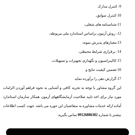
9- کنترل مدارک
10-کنترل سوابق،
11-شناسنامه های شغلی،
12- روش آزمون براساس استاندارد ملی مربوطه،
13-معیارهای پذیرش نمونه،
14- برقراری شرایط محیطی،
15-کالیبراسیون و نگهداری تجهیزات و تسهیلات،
16-تضمین کیفیت نتایج و
17-گزارش دهی را برآورده نماید.
این گروه مشاور با توجه به تجربه کافی و آشنایی به نحوه فراهم آوردن الزامات
مورد نیاز برای اخذ تایید صلاحیت آزمایشگاههای آزمون همکار سازمان استاندارد
آماده ارائه خدمات مشاوره به متقاضیان این حوزه می باشد. جهت کسب اطلاعات
بیشتر با شماره
09126886382
تماس بگیرید.