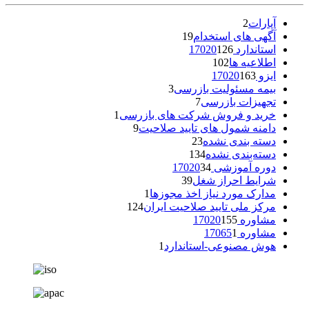
آپارات
2
آگهی های استخدام
19
استاندارد 17020
126
اطلاعیه ها
102
ایزو 17020
163
بیمه مسئولیت بازرسی
3
تجهیزات بازرسی
7
خرید و فروش شرکت های بازرسی
1
دامنه شمول های تایید صلاحیت
9
دسته بندی نشده
23
دسته‌بندی نشده
134
دوره آموزشی 17020
34
شرایط احراز شغل
39
مدارک مورد نیاز اخذ مجوزها
1
مرکز ملی تایید صلاحیت ایران
124
مشاوره 17020
155
مشاوره 17065
1
هوش مصنوعی-استاندارد
1