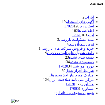
دسته بندی
آپارات
2
آگهی های استخدام
19
استاندارد 17020
126
اطلاعیه ها
102
ایزو 17020
163
بیمه مسئولیت بازرسی
3
تجهیزات بازرسی
7
خرید و فروش شرکت های بازرسی
1
دامنه شمول های تایید صلاحیت
9
دسته بندی نشده
23
دسته‌بندی نشده
134
دوره آموزشی 17020
34
شرایط احراز شغل
39
مدارک مورد نیاز اخذ مجوزها
1
مرکز ملی تایید صلاحیت ایران
124
مشاوره 17020
155
مشاوره 17065
1
هوش مصنوعی-استاندارد
1