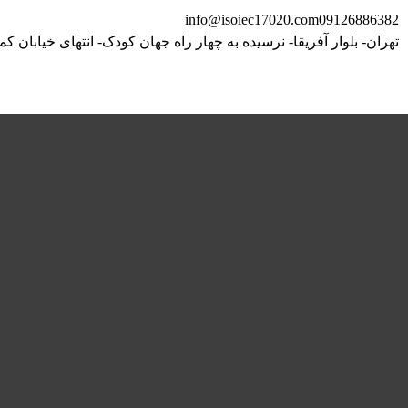
info@isoiec17020.com
09126886382
تهران- بلوار آفریقا- نرسیده به چهار راه جهان کودک- انتهای خیابان کم