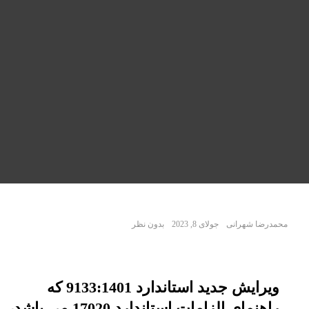
محمدرضا شهرانی
جولای 8, 2023
بدون نظر
ویرایش جدید استاندارد 9133:1401 که
راهنمای الزامات استاندارد 17020 می باشد،