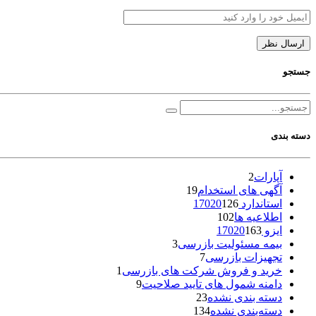
جستجو
دسته بندی
آپارات
2
آگهی های استخدام
19
استاندارد 17020
126
اطلاعیه ها
102
ایزو 17020
163
بیمه مسئولیت بازرسی
3
تجهیزات بازرسی
7
خرید و فروش شرکت های بازرسی
1
دامنه شمول های تایید صلاحیت
9
دسته بندی نشده
23
دسته‌بندی نشده
134