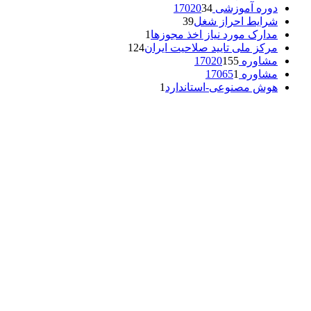
دوره آموزشی 17020
34
شرایط احراز شغل
39
مدارک مورد نیاز اخذ مجوزها
1
مرکز ملی تایید صلاحیت ایران
124
مشاوره 17020
155
مشاوره 17065
1
هوش مصنوعی-استاندارد
1