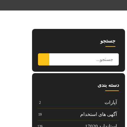
جستجو
دسته بندی
آپارات
2
آگهی های استخدام
19
استاندارد 17020
126