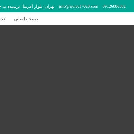
09126886382
info@isoiec17020.com
تهران- بلوار آفریقا- نرسیده به 
صفحه اصلی
خدم