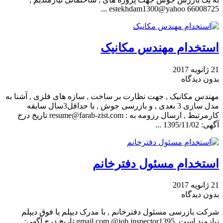
estekhdam1300@yahoo 66008725 ...
استخدام مهندس مکانیک
21 ژانویه 2017
بدون دیدگاه
مهندس مکانیک , جهت نظارت بر ساخت , سازه های فلزی , آشنا به
مدل سازی 3 بعدی , و بازرسی جوش , با حداقل3سال سابقه
کارمرتبط , ارسال رزومه به : resume@farab-zist.com تاریخ درج
آگهی: 1395/11/02 ...
استخدام مسئول دفترخانم
21 ژانویه 2017
بدون دیدگاه
شرکت بازرسی مسئول دفترخانم , با مدرک دیپلم یا فوق دیپلم
نیازمند است. gmail.com @job.inspector1395 تاریخ درج آگهی: