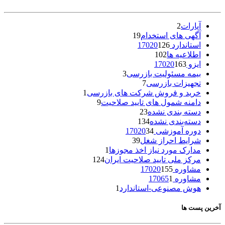
آپارات
2
آگهی های استخدام
19
استاندارد 17020
126
اطلاعیه ها
102
ایزو 17020
163
بیمه مسئولیت بازرسی
3
تجهیزات بازرسی
7
خرید و فروش شرکت های بازرسی
1
دامنه شمول های تایید صلاحیت
9
دسته بندی نشده
23
دسته‌بندی نشده
134
دوره آموزشی 17020
34
شرایط احراز شغل
39
مدارک مورد نیاز اخذ مجوزها
1
مرکز ملی تایید صلاحیت ایران
124
مشاوره 17020
155
مشاوره 17065
1
هوش مصنوعی-استاندارد
1
آخرین پست ها