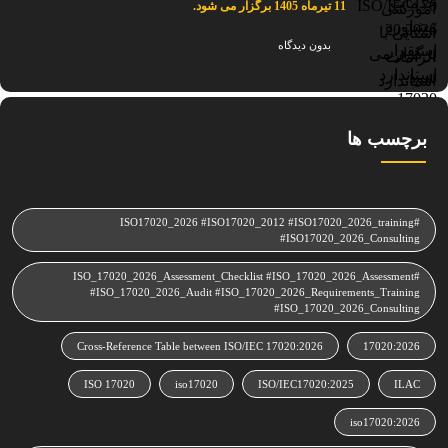
11 تیرماه 1405 برگزار می شود.
بدون دیدگاه
برچسب ها
#ISO17020_2026 #ISO17020_2012 #ISO17020_2026_training
#ISO17020_2026_Consulting
#ISO_17020_2026_Assessment_Checklist #ISO_17020_2026_Assessment
#ISO_17020_2026_Audit #ISO_17020_2026_Requirements_Training
#ISO_17020_2026_Consulting
Cross‑Reference Table between ISO/IEC 17020:2026
17020:2026
ISO 17020
iso17020
ISO/IEC17020:2025
ILAC
iso17020:2026