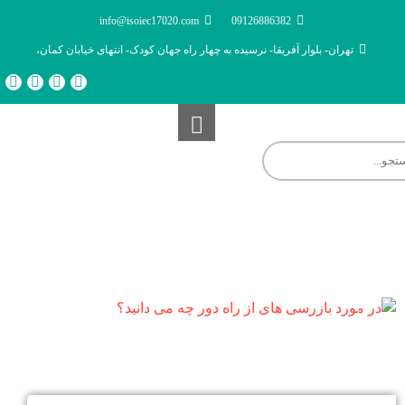
info@isoiec17020.com
09126886382
تهران- بلوار آفریقا- نرسیده به چهار راه جهان کودک- انتهای خیابان کمان،