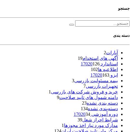
جستجو
دسته بندی
آپارات
2
آگهی های استخدام
19
استاندارد 17020
126
اطلاعیه ها
102
ایزو 17020
163
بیمه مسئولیت بازرسی
3
تجهیزات بازرسی
7
خرید و فروش شرکت های بازرسی
1
دامنه شمول های تایید صلاحیت
9
دسته بندی نشده
23
دسته‌بندی نشده
134
دوره آموزشی 17020
34
شرایط احراز شغل
39
مدارک مورد نیاز اخذ مجوزها
1
مرکز ملی تایید صلاحیت ایران
124