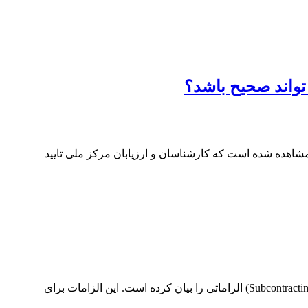
تواند صحیح باشد؟
مشاهده شده است که کارشناسان و ارزیابان مرکز ملی تایید
استاندارد ISO/IEC 17020 که برای ارزیابی انطباق و الزامات نهادهای بازرسی تدوین شده است، درخصوص واگذاری کار به پیمانکار فرعی (Subcontracting) الزاماتی را بیان کرده است. این الزامات برای