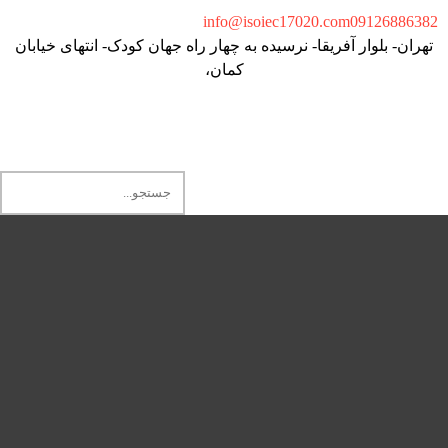
info@isoiec17020.com
09126886382
تهران- بلوار آفریقا- نرسیده به چهار راه جهان کودک- انتهای خیابان
کمان،